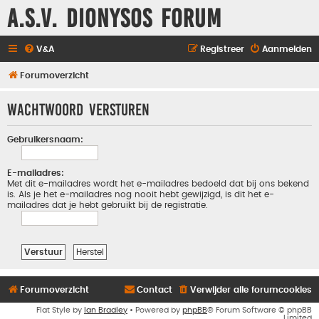
A.S.V. Dionysos Forum
V&A
Registreer
Aanmelden
Forumoverzicht
Wachtwoord versturen
Gebruikersnaam:
E-mailadres:
Met dit e-mailadres wordt het e-mailadres bedoeld dat bij ons bekend
is. Als je het e-mailadres nog nooit hebt gewijzigd, is dit het e-
mailadres dat je hebt gebruikt bij de registratie.
Forumoverzicht
Contact
Verwijder alle forumcookies
Flat Style by
Ian Bradley
• Powered by
phpBB
® Forum Software © phpBB
Limited