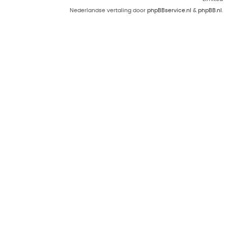
Nederlandse vertaling door
phpBBservice.nl
&
phpBB.nl
.