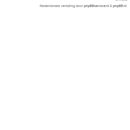
Nederlandse vertaling door
phpBBservice.nl
&
phpBB.nl
.