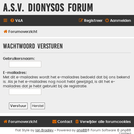
A.S.V. Dionysos Forum
V&A
Registreer
Aanmelden
Forumoverzicht
Wachtwoord versturen
Gebruikersnaam:
E-mailadres:
Met dit e-mailadres wordt het e-mailadres bedoeld dat bij ons bekend
is. Als je het e-mailadres nog nooit hebt gewijzigd, is dit het e-
mailadres dat je hebt gebruikt bij de registratie.
Forumoverzicht
Contact
Verwijder alle forumcookies
Flat Style by
Ian Bradley
• Powered by
phpBB
® Forum Software © phpBB
Limited