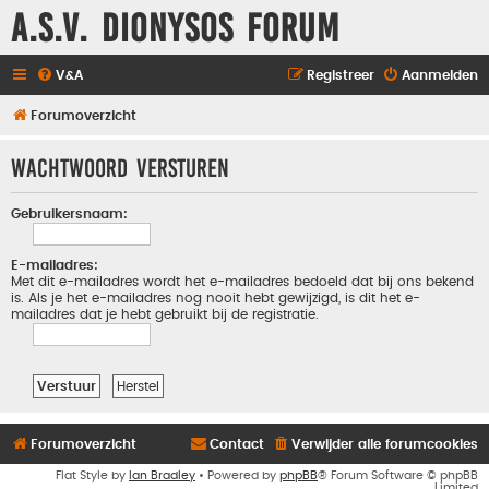
A.S.V. Dionysos Forum
V&A
Registreer
Aanmelden
Forumoverzicht
Wachtwoord versturen
Gebruikersnaam:
E-mailadres:
Met dit e-mailadres wordt het e-mailadres bedoeld dat bij ons bekend
is. Als je het e-mailadres nog nooit hebt gewijzigd, is dit het e-
mailadres dat je hebt gebruikt bij de registratie.
Forumoverzicht
Contact
Verwijder alle forumcookies
Flat Style by
Ian Bradley
• Powered by
phpBB
® Forum Software © phpBB
Limited