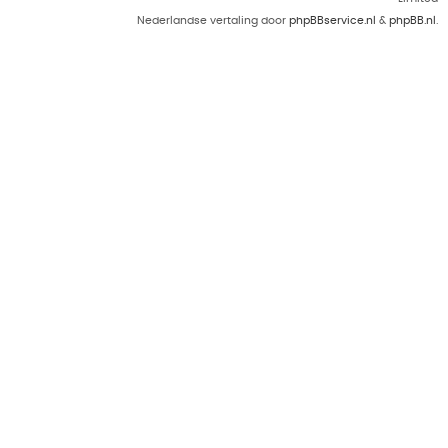
Nederlandse vertaling door
phpBBservice.nl
&
phpBB.nl
.