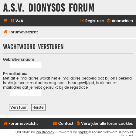
A.S.V. Dionysos Forum
V&A
Registreer
Aanmelden
Forumoverzicht
Wachtwoord versturen
Gebruikersnaam:
E-mailadres:
Met dit e-mailadres wordt het e-mailadres bedoeld dat bij ons bekend
is. Als je het e-mailadres nog nooit hebt gewijzigd, is dit het e-
mailadres dat je hebt gebruikt bij de registratie.
Forumoverzicht
Contact
Verwijder alle forumcookies
Flat Style by
Ian Bradley
• Powered by
phpBB
® Forum Software © phpBB
Limited