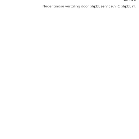
Nederlandse vertaling door
phpBBservice.nl
&
phpBB.nl
.