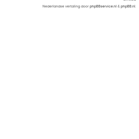
Nederlandse vertaling door
phpBBservice.nl
&
phpBB.nl
.