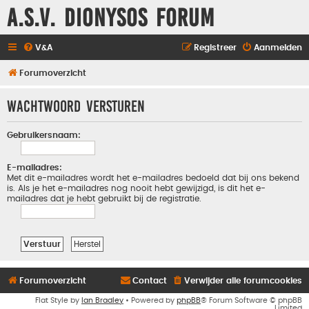
A.S.V. Dionysos Forum
V&A
Registreer
Aanmelden
Forumoverzicht
Wachtwoord versturen
Gebruikersnaam:
E-mailadres:
Met dit e-mailadres wordt het e-mailadres bedoeld dat bij ons bekend
is. Als je het e-mailadres nog nooit hebt gewijzigd, is dit het e-
mailadres dat je hebt gebruikt bij de registratie.
Forumoverzicht
Contact
Verwijder alle forumcookies
Flat Style by
Ian Bradley
• Powered by
phpBB
® Forum Software © phpBB
Limited