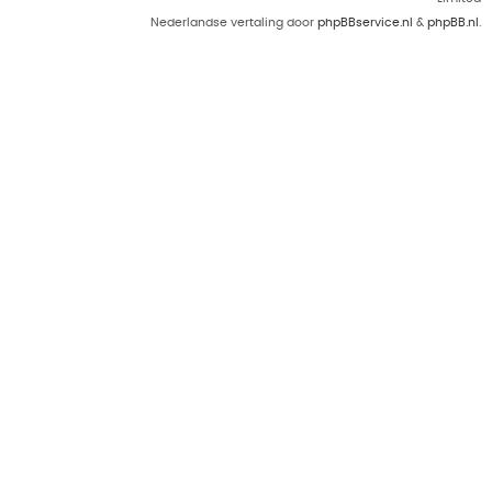
Nederlandse vertaling door
phpBBservice.nl
&
phpBB.nl
.