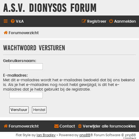
A.S.V. Dionysos Forum
V&A
Registreer
Aanmelden
Forumoverzicht
Wachtwoord versturen
Gebruikersnaam:
E-mailadres:
Met dit e-mailadres wordt het e-mailadres bedoeld dat bij ons bekend
is. Als je het e-mailadres nog nooit hebt gewijzigd, is dit het e-
mailadres dat je hebt gebruikt bij de registratie.
Forumoverzicht
Contact
Verwijder alle forumcookies
Flat Style by
Ian Bradley
• Powered by
phpBB
® Forum Software © phpBB
Limited