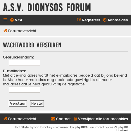
A.S.V. Dionysos Forum
V&A
Registreer
Aanmelden
Forumoverzicht
Wachtwoord versturen
Gebruikersnaam:
E-mailadres:
Met dit e-mailadres wordt het e-mailadres bedoeld dat bij ons bekend
is. Als je het e-mailadres nog nooit hebt gewijzigd, is dit het e-
mailadres dat je hebt gebruikt bij de registratie.
Forumoverzicht
Contact
Verwijder alle forumcookies
Flat Style by
Ian Bradley
• Powered by
phpBB
® Forum Software © phpBB
Limited