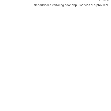
Nederlandse vertaling door
phpBBservice.nl
&
phpBB.nl
.