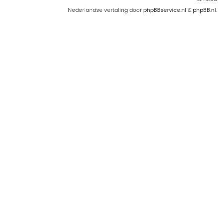
Nederlandse vertaling door
phpBBservice.nl
&
phpBB.nl
.