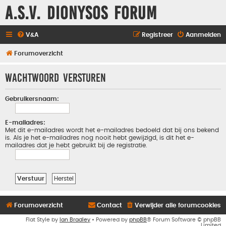
A.S.V. Dionysos Forum
V&A
Registreer
Aanmelden
Forumoverzicht
Wachtwoord versturen
Gebruikersnaam:
E-mailadres:
Met dit e-mailadres wordt het e-mailadres bedoeld dat bij ons bekend
is. Als je het e-mailadres nog nooit hebt gewijzigd, is dit het e-
mailadres dat je hebt gebruikt bij de registratie.
Forumoverzicht
Contact
Verwijder alle forumcookies
Flat Style by
Ian Bradley
• Powered by
phpBB
® Forum Software © phpBB
Limited