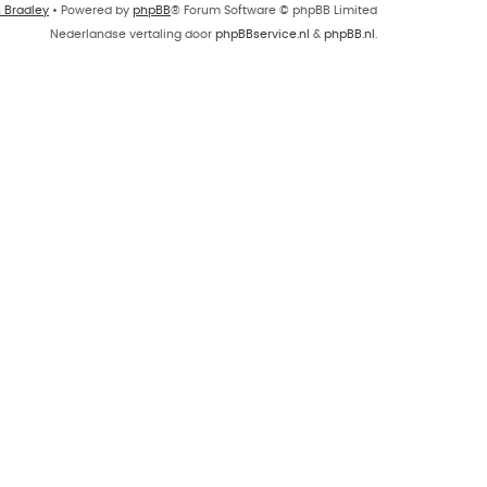
n Bradley
• Powered by
phpBB
® Forum Software © phpBB Limited
Nederlandse vertaling door
phpBBservice.nl
&
phpBB.nl
.