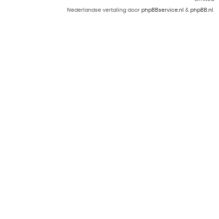
Nederlandse vertaling door
phpBBservice.nl
&
phpBB.nl
.