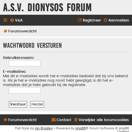
A.S.V. Dionysos Forum
V&A
Registreer
Aanmelden
Forumoverzicht
Wachtwoord versturen
Gebruikersnaam:
E-mailadres:
Met dit e-mailadres wordt het e-mailadres bedoeld dat bij ons bekend
is. Als je het e-mailadres nog nooit hebt gewijzigd, is dit het e-
mailadres dat je hebt gebruikt bij de registratie.
Forumoverzicht
Contact
Verwijder alle forumcookies
Flat Style by
Ian Bradley
• Powered by
phpBB
® Forum Software © phpBB
Limited