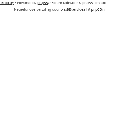
n Bradley
• Powered by
phpBB
® Forum Software © phpBB Limited
Nederlandse vertaling door
phpBBservice.nl
&
phpBB.nl
.