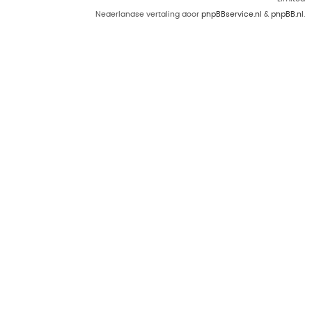
Nederlandse vertaling door
phpBBservice.nl
&
phpBB.nl
.