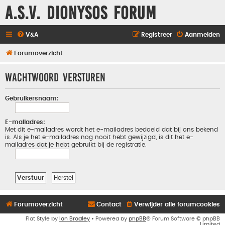
A.S.V. Dionysos Forum
V&A
Registreer
Aanmelden
Forumoverzicht
Wachtwoord versturen
Gebruikersnaam:
E-mailadres:
Met dit e-mailadres wordt het e-mailadres bedoeld dat bij ons bekend
is. Als je het e-mailadres nog nooit hebt gewijzigd, is dit het e-
mailadres dat je hebt gebruikt bij de registratie.
Forumoverzicht
Contact
Verwijder alle forumcookies
Flat Style by
Ian Bradley
• Powered by
phpBB
® Forum Software © phpBB
Limited