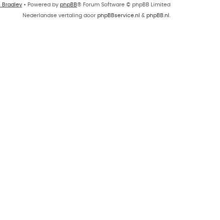
n Bradley
• Powered by
phpBB
® Forum Software © phpBB Limited
Nederlandse vertaling door
phpBBservice.nl
&
phpBB.nl
.