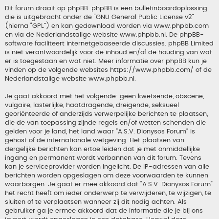
Dit forum draait op phpBB. phpBB is een bulletinboardoplossing
die is uitgebracht onder de “
GNU General Public License v2
”
(hierna “GPL”) en kan gedownload worden via
www.phpbb.com
en via de Nederlandstalige website
www.phpbb.nl
. De phpBB-
software faciliteert internetgebaseerde discussies. phpBB Limited
is niet verantwoordelijk voor de inhoud en/of de houding van wat
er is toegestaan en wat niet. Meer informatie over phpBB kun je
vinden op de volgende websites
https://www.phpbb.com/
of de
Nederlandstalige website
www.phpbb.nl
.
Je gaat akkoord met het volgende: geen kwetsende, obscene,
vulgaire, lasterlijke, haatdragende, dreigende, seksueel
georiënteerde of anderzijds verwerpelijke berichten te plaatsen,
die de van toepassing zijnde regels en/of wetten schenden die
gelden voor je land, het land waar “A.S.V. Dionysos Forum” is
gehost of de internationale wetgeving. Het plaatsen van
dergelijke berichten kan ertoe leiden dat je met onmiddellijke
ingang en permanent wordt verbannen van dit forum. Tevens
kan je serviceprovider worden ingelicht. De IP-adressen van alle
berichten worden opgeslagen om deze voorwaarden te kunnen
waarborgen. Je gaat er mee akkoord dat “A.S.V. Dionysos Forum”
het recht heeft om ieder onderwerp te verwijderen, te wijzigen, te
sluiten of te verplaatsen wanneer zij dit nodig achten. Als
gebruiker ga je ermee akkoord dat de informatie die je bij ons