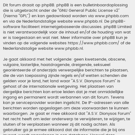
Dit forum draait op phpBB. phpBB is een bulletinboardoplossing
die is uitgebracht onder de “
GNU General Public License v2
”
(hierna “GPL”) en kan gedownload worden via
www.phpbb.com
en via de Nederlandstalige website
www.phpbb.nl
. De phpBB-
software faciliteert internetgebaseerde discussies. phpBB Limited
is niet verantwoordelijk voor de inhoud en/of de houding van wat
er is toegestaan en wat niet. Meer informatie over phpBB kun je
vinden op de volgende websites
https://www.phpbb.com/
of de
Nederlandstalige website
www.phpbb.nl
.
Je gaat akkoord met het volgende: geen kwetsende, obscene,
vulgaire, lasterlijke, haatdragende, dreigende, seksueel
georiënteerde of anderzijds verwerpelijke berichten te plaatsen,
die de van toepassing zijnde regels en/of wetten schenden die
gelden voor je land, het land waar “A.S.V. Dionysos Forum” is
gehost of de internationale wetgeving. Het plaatsen van
dergelijke berichten kan ertoe leiden dat je met onmiddellijke
ingang en permanent wordt verbannen van dit forum. Tevens
kan je serviceprovider worden ingelicht. De IP-adressen van alle
berichten worden opgeslagen om deze voorwaarden te kunnen
waarborgen. Je gaat er mee akkoord dat “A.S.V. Dionysos Forum”
het recht heeft om ieder onderwerp te verwijderen, te wijzigen, te
sluiten of te verplaatsen wanneer zij dit nodig achten. Als
gebruiker ga je ermee akkoord dat de informatie die je bij ons