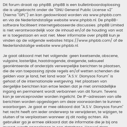
Dit forum draait op phpBB. phpBB is een bulletinboardoplossing
die is uitgebracht onder de “
GNU General Public License v2
”
(hierna “GPL”) en kan gedownload worden via
www.phpbb.com
en via de Nederlandstalige website
www.phpbb.nl
. De phpBB-
software faciliteert internetgebaseerde discussies. phpBB Limited
is niet verantwoordelijk voor de inhoud en/of de houding van wat
er is toegestaan en wat niet. Meer informatie over phpBB kun je
vinden op de volgende websites
https://www.phpbb.com/
of de
Nederlandstalige website
www.phpbb.nl
.
Je gaat akkoord met het volgende: geen kwetsende, obscene,
vulgaire, lasterlijke, haatdragende, dreigende, seksueel
georiënteerde of anderzijds verwerpelijke berichten te plaatsen,
die de van toepassing zijnde regels en/of wetten schenden die
gelden voor je land, het land waar “A.S.V. Dionysos Forum” is
gehost of de internationale wetgeving. Het plaatsen van
dergelijke berichten kan ertoe leiden dat je met onmiddellijke
ingang en permanent wordt verbannen van dit forum. Tevens
kan je serviceprovider worden ingelicht. De IP-adressen van alle
berichten worden opgeslagen om deze voorwaarden te kunnen
waarborgen. Je gaat er mee akkoord dat “A.S.V. Dionysos Forum”
het recht heeft om ieder onderwerp te verwijderen, te wijzigen, te
sluiten of te verplaatsen wanneer zij dit nodig achten. Als
gebruiker ga je ermee akkoord dat de informatie die je bij ons