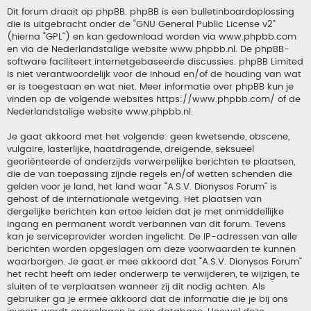
Dit forum draait op phpBB. phpBB is een bulletinboardoplossing
die is uitgebracht onder de “
GNU General Public License v2
”
(hierna “GPL”) en kan gedownload worden via
www.phpbb.com
en via de Nederlandstalige website
www.phpbb.nl
. De phpBB-
software faciliteert internetgebaseerde discussies. phpBB Limited
is niet verantwoordelijk voor de inhoud en/of de houding van wat
er is toegestaan en wat niet. Meer informatie over phpBB kun je
vinden op de volgende websites
https://www.phpbb.com/
of de
Nederlandstalige website
www.phpbb.nl
.
Je gaat akkoord met het volgende: geen kwetsende, obscene,
vulgaire, lasterlijke, haatdragende, dreigende, seksueel
georiënteerde of anderzijds verwerpelijke berichten te plaatsen,
die de van toepassing zijnde regels en/of wetten schenden die
gelden voor je land, het land waar “A.S.V. Dionysos Forum” is
gehost of de internationale wetgeving. Het plaatsen van
dergelijke berichten kan ertoe leiden dat je met onmiddellijke
ingang en permanent wordt verbannen van dit forum. Tevens
kan je serviceprovider worden ingelicht. De IP-adressen van alle
berichten worden opgeslagen om deze voorwaarden te kunnen
waarborgen. Je gaat er mee akkoord dat “A.S.V. Dionysos Forum”
het recht heeft om ieder onderwerp te verwijderen, te wijzigen, te
sluiten of te verplaatsen wanneer zij dit nodig achten. Als
gebruiker ga je ermee akkoord dat de informatie die je bij ons