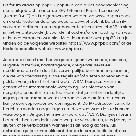
Dit forum draait op phpBB. phpBB is een bulletinboardoplossing
die is uitgebracht onder de “
GNU General Public License v2
”
(hierna “GPL”) en kan gedownload worden via
www.phpbb.com
en via de Nederlandstalige website
www.phpbb.nl
. De phpBB-
software faciliteert internetgebaseerde discussies. phpBB Limited
is niet verantwoordelijk voor de inhoud en/of de houding van wat
er is toegestaan en wat niet. Meer informatie over phpBB kun je
vinden op de volgende websites
https://www.phpbb.com/
of de
Nederlandstalige website
www.phpbb.nl
.
Je gaat akkoord met het volgende: geen kwetsende, obscene,
vulgaire, lasterlijke, haatdragende, dreigende, seksueel
georiënteerde of anderzijds verwerpelijke berichten te plaatsen,
die de van toepassing zijnde regels en/of wetten schenden die
gelden voor je land, het land waar “A.S.V. Dionysos Forum” is
gehost of de internationale wetgeving. Het plaatsen van
dergelijke berichten kan ertoe leiden dat je met onmiddellijke
ingang en permanent wordt verbannen van dit forum. Tevens
kan je serviceprovider worden ingelicht. De IP-adressen van alle
berichten worden opgeslagen om deze voorwaarden te kunnen
waarborgen. Je gaat er mee akkoord dat “A.S.V. Dionysos Forum”
het recht heeft om ieder onderwerp te verwijderen, te wijzigen, te
sluiten of te verplaatsen wanneer zij dit nodig achten. Als
gebruiker ga je ermee akkoord dat de informatie die je bij ons