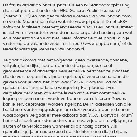
Dit forum draait op phpBB. phpBB is een bulletinboardoplossing
die is uitgebracht onder de “
GNU General Public License v2
”
(hierna “GPL”) en kan gedownload worden via
www.phpbb.com
en via de Nederlandstalige website
www.phpbb.nl
. De phpBB-
software faciliteert internetgebaseerde discussies. phpBB Limited
is niet verantwoordelijk voor de inhoud en/of de houding van wat
er is toegestaan en wat niet. Meer informatie over phpBB kun je
vinden op de volgende websites
https://www.phpbb.com/
of de
Nederlandstalige website
www.phpbb.nl
.
Je gaat akkoord met het volgende: geen kwetsende, obscene,
vulgaire, lasterlijke, haatdragende, dreigende, seksueel
georiënteerde of anderzijds verwerpelijke berichten te plaatsen,
die de van toepassing zijnde regels en/of wetten schenden die
gelden voor je land, het land waar “A.S.V. Dionysos Forum” is
gehost of de internationale wetgeving. Het plaatsen van
dergelijke berichten kan ertoe leiden dat je met onmiddellijke
ingang en permanent wordt verbannen van dit forum. Tevens
kan je serviceprovider worden ingelicht. De IP-adressen van alle
berichten worden opgeslagen om deze voorwaarden te kunnen
waarborgen. Je gaat er mee akkoord dat “A.S.V. Dionysos Forum”
het recht heeft om ieder onderwerp te verwijderen, te wijzigen, te
sluiten of te verplaatsen wanneer zij dit nodig achten. Als
gebruiker ga je ermee akkoord dat de informatie die je bij ons