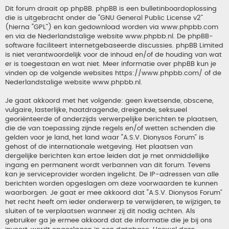
Dit forum draait op phpBB. phpBB is een bulletinboardoplossing
die is uitgebracht onder de “
GNU General Public License v2
”
(hierna “GPL”) en kan gedownload worden via
www.phpbb.com
en via de Nederlandstalige website
www.phpbb.nl
. De phpBB-
software faciliteert internetgebaseerde discussies. phpBB Limited
is niet verantwoordelijk voor de inhoud en/of de houding van wat
er is toegestaan en wat niet. Meer informatie over phpBB kun je
vinden op de volgende websites
https://www.phpbb.com/
of de
Nederlandstalige website
www.phpbb.nl
.
Je gaat akkoord met het volgende: geen kwetsende, obscene,
vulgaire, lasterlijke, haatdragende, dreigende, seksueel
georiënteerde of anderzijds verwerpelijke berichten te plaatsen,
die de van toepassing zijnde regels en/of wetten schenden die
gelden voor je land, het land waar “A.S.V. Dionysos Forum” is
gehost of de internationale wetgeving. Het plaatsen van
dergelijke berichten kan ertoe leiden dat je met onmiddellijke
ingang en permanent wordt verbannen van dit forum. Tevens
kan je serviceprovider worden ingelicht. De IP-adressen van alle
berichten worden opgeslagen om deze voorwaarden te kunnen
waarborgen. Je gaat er mee akkoord dat “A.S.V. Dionysos Forum”
het recht heeft om ieder onderwerp te verwijderen, te wijzigen, te
sluiten of te verplaatsen wanneer zij dit nodig achten. Als
gebruiker ga je ermee akkoord dat de informatie die je bij ons