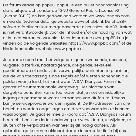
Dit forum draait op phpBB. phpBB is een bulletinboardoplossing
die is uitgebracht onder de “
GNU General Public License v2
”
(hierna “GPL”) en kan gedownload worden via
www.phpbb.com
en via de Nederlandstalige website
www.phpbb.nl
. De phpBB-
software faciliteert internetgebaseerde discussies. phpBB Limited
is niet verantwoordelijk voor de inhoud en/of de houding van wat
er is toegestaan en wat niet. Meer informatie over phpBB kun je
vinden op de volgende websites
https://www.phpbb.com/
of de
Nederlandstalige website
www.phpbb.nl
.
Je gaat akkoord met het volgende: geen kwetsende, obscene,
vulgaire, lasterlijke, haatdragende, dreigende, seksueel
georiënteerde of anderzijds verwerpelijke berichten te plaatsen,
die de van toepassing zijnde regels en/of wetten schenden die
gelden voor je land, het land waar “A.S.V. Dionysos Forum” is
gehost of de internationale wetgeving. Het plaatsen van
dergelijke berichten kan ertoe leiden dat je met onmiddellijke
ingang en permanent wordt verbannen van dit forum. Tevens
kan je serviceprovider worden ingelicht. De IP-adressen van alle
berichten worden opgeslagen om deze voorwaarden te kunnen
waarborgen. Je gaat er mee akkoord dat “A.S.V. Dionysos Forum”
het recht heeft om ieder onderwerp te verwijderen, te wijzigen, te
sluiten of te verplaatsen wanneer zij dit nodig achten. Als
gebruiker ga je ermee akkoord dat de informatie die je bij ons