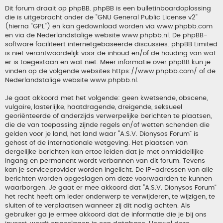
Dit forum draait op phpBB. phpBB is een bulletinboardoplossing
die is uitgebracht onder de “
GNU General Public License v2
”
(hierna “GPL”) en kan gedownload worden via
www.phpbb.com
en via de Nederlandstalige website
www.phpbb.nl
. De phpBB-
software faciliteert internetgebaseerde discussies. phpBB Limited
is niet verantwoordelijk voor de inhoud en/of de houding van wat
er is toegestaan en wat niet. Meer informatie over phpBB kun je
vinden op de volgende websites
https://www.phpbb.com/
of de
Nederlandstalige website
www.phpbb.nl
.
Je gaat akkoord met het volgende: geen kwetsende, obscene,
vulgaire, lasterlijke, haatdragende, dreigende, seksueel
georiënteerde of anderzijds verwerpelijke berichten te plaatsen,
die de van toepassing zijnde regels en/of wetten schenden die
gelden voor je land, het land waar “A.S.V. Dionysos Forum” is
gehost of de internationale wetgeving. Het plaatsen van
dergelijke berichten kan ertoe leiden dat je met onmiddellijke
ingang en permanent wordt verbannen van dit forum. Tevens
kan je serviceprovider worden ingelicht. De IP-adressen van alle
berichten worden opgeslagen om deze voorwaarden te kunnen
waarborgen. Je gaat er mee akkoord dat “A.S.V. Dionysos Forum”
het recht heeft om ieder onderwerp te verwijderen, te wijzigen, te
sluiten of te verplaatsen wanneer zij dit nodig achten. Als
gebruiker ga je ermee akkoord dat de informatie die je bij ons