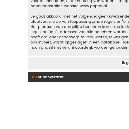
voor de inhoud en/of de houding van wat er is toeg
Nederlandstalige website
www.phpbb.nl
.
Je gaat akkoord met het volgende: geen kwetsende, o
plaatsen, die de van toepassing zijnde regels en/of 
Het plaatsen van dergelijke berichten kan ertoe le
ingelicht. De IP-adressen van alle berichten word
heeft om ieder onderwerp te verwijderen, te wijzigen,
ons invoert, wordt opgeslagen in een database. Hoew
noch phpBB niet verantwoordelijk worden gehouden 
Forumoverzicht