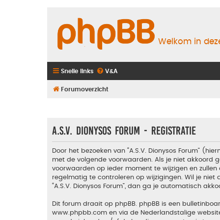
Welkom in deze
Snelle links
V&A
Forumoverzicht
A.S.V. Dionysos Forum - Registratie
Door het bezoeken van “A.S.V. Dionysos Forum” (hiern
met de volgende voorwaarden. Als je niet akkoord g
voorwaarden op ieder moment te wijzigen en zullen 
regelmatig te controleren op wijzigingen. Wil je nie
“A.S.V. Dionysos Forum”, dan ga je automatisch akko
Dit forum draait op phpBB. phpBB is een bulletinboar
www.phpbb.com
en via de Nederlandstalige websi