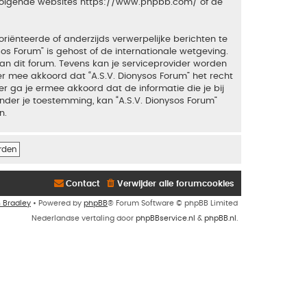
 volgende websites
https://www.phpbb.com/
of de
riënteerde of anderzijds verwerpelijke berichten te
sos Forum” is gehost of de internationale wetgeving.
an dit forum. Tevens kan je serviceprovider worden
 mee akkoord dat “A.S.V. Dionysos Forum” het recht
ker ga je ermee akkoord dat de informatie die je bij
nder je toestemming, kan “A.S.V. Dionysos Forum”
n.
Contact
Verwijder alle forumcookies
n Bradley
• Powered by
phpBB
® Forum Software © phpBB Limited
Nederlandse vertaling door
phpBBservice.nl
&
phpBB.nl
.