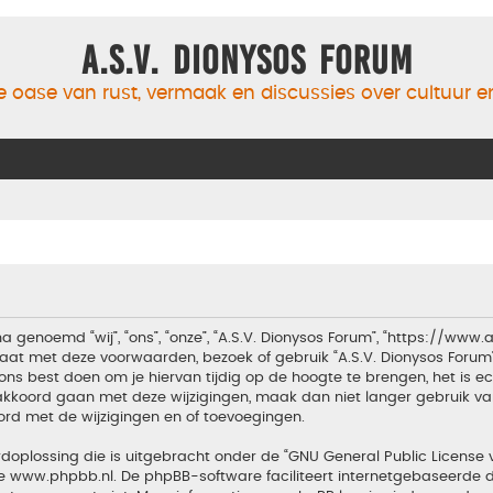
A.S.V. Dionysos Forum
 oase van rust, vermaak en discussies over cultuur 
a genoemd “wij”, “ons”, “onze”, “A.S.V. Dionysos Forum”, “https://www
aat met deze voorwaarden, bezoek of gebruik “A.S.V. Dionysos Forum
ons best doen om je hiervan tijdig op de hoogte te brengen, het is 
t akkoord gaan met deze wijzigingen, maak dan niet langer gebruik van
ord met de wijzigingen en of toevoegingen.
doplossing die is uitgebracht onder de “
GNU General Public License 
te
www.phpbb.nl
. De phpBB-software faciliteert internetgebaseerde d