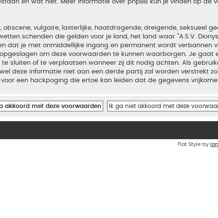
estaan en wat niet. Meer informatie over phpBB kun je vinden op de
bscene, vulgaire, lasterlijke, haatdragende, dreigende, seksueel geo
wetten schenden die gelden voor je land, het land waar “A.S.V. Diony
iden dat je met onmiddellijke ingang en permanent wordt verbannen v
en opgeslagen om deze voorwaarden te kunnen waarborgen. Je gaat er
 te sluiten of te verplaatsen wanneer zij dit nodig achten. Als gebrui
el deze informatie niet aan een derde partij zal worden verstrekt zo
voor een hackpoging die ertoe kan leiden dat de gegevens vrijkome
Flat Style by
Ia