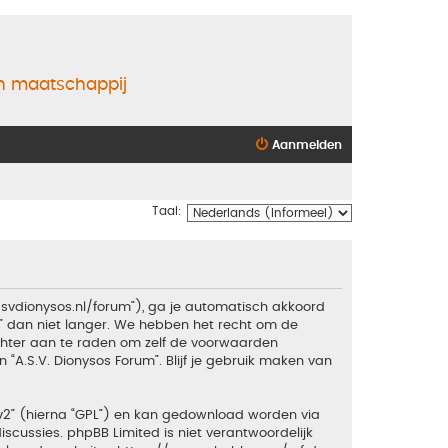
en maatschappij
Aanmelden
Taal:
.asvdionysos.nl/forum”), ga je automatisch akkoord
” dan niet langer. We hebben het recht om de
echter aan te raden om zelf de voorwaarden
 “A.S.V. Dionysos Forum”. Blijf je gebruik maken van
v2
” (hierna “GPL”) en kan gedownload worden via
iscussies. phpBB Limited is niet verantwoordelijk