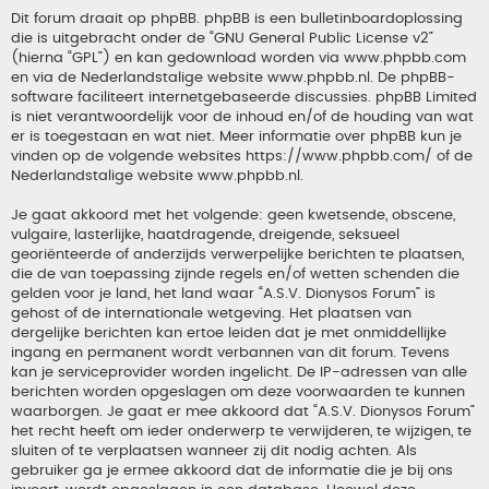
Dit forum draait op phpBB. phpBB is een bulletinboardoplossing
die is uitgebracht onder de “
GNU General Public License v2
”
(hierna “GPL”) en kan gedownload worden via
www.phpbb.com
en via de Nederlandstalige website
www.phpbb.nl
. De phpBB-
software faciliteert internetgebaseerde discussies. phpBB Limited
is niet verantwoordelijk voor de inhoud en/of de houding van wat
er is toegestaan en wat niet. Meer informatie over phpBB kun je
vinden op de volgende websites
https://www.phpbb.com/
of de
Nederlandstalige website
www.phpbb.nl
.
Je gaat akkoord met het volgende: geen kwetsende, obscene,
vulgaire, lasterlijke, haatdragende, dreigende, seksueel
georiënteerde of anderzijds verwerpelijke berichten te plaatsen,
die de van toepassing zijnde regels en/of wetten schenden die
gelden voor je land, het land waar “A.S.V. Dionysos Forum” is
gehost of de internationale wetgeving. Het plaatsen van
dergelijke berichten kan ertoe leiden dat je met onmiddellijke
ingang en permanent wordt verbannen van dit forum. Tevens
kan je serviceprovider worden ingelicht. De IP-adressen van alle
berichten worden opgeslagen om deze voorwaarden te kunnen
waarborgen. Je gaat er mee akkoord dat “A.S.V. Dionysos Forum”
het recht heeft om ieder onderwerp te verwijderen, te wijzigen, te
sluiten of te verplaatsen wanneer zij dit nodig achten. Als
gebruiker ga je ermee akkoord dat de informatie die je bij ons