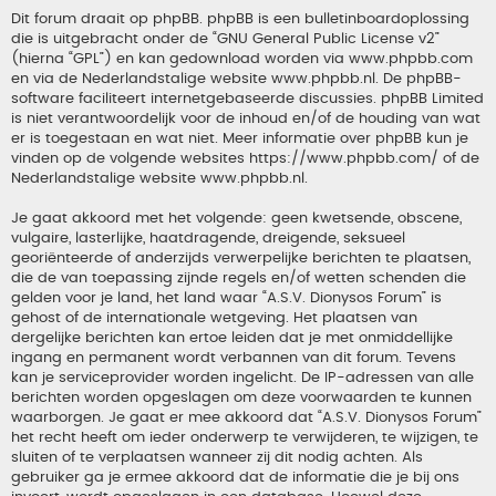
Dit forum draait op phpBB. phpBB is een bulletinboardoplossing
die is uitgebracht onder de “
GNU General Public License v2
”
(hierna “GPL”) en kan gedownload worden via
www.phpbb.com
en via de Nederlandstalige website
www.phpbb.nl
. De phpBB-
software faciliteert internetgebaseerde discussies. phpBB Limited
is niet verantwoordelijk voor de inhoud en/of de houding van wat
er is toegestaan en wat niet. Meer informatie over phpBB kun je
vinden op de volgende websites
https://www.phpbb.com/
of de
Nederlandstalige website
www.phpbb.nl
.
Je gaat akkoord met het volgende: geen kwetsende, obscene,
vulgaire, lasterlijke, haatdragende, dreigende, seksueel
georiënteerde of anderzijds verwerpelijke berichten te plaatsen,
die de van toepassing zijnde regels en/of wetten schenden die
gelden voor je land, het land waar “A.S.V. Dionysos Forum” is
gehost of de internationale wetgeving. Het plaatsen van
dergelijke berichten kan ertoe leiden dat je met onmiddellijke
ingang en permanent wordt verbannen van dit forum. Tevens
kan je serviceprovider worden ingelicht. De IP-adressen van alle
berichten worden opgeslagen om deze voorwaarden te kunnen
waarborgen. Je gaat er mee akkoord dat “A.S.V. Dionysos Forum”
het recht heeft om ieder onderwerp te verwijderen, te wijzigen, te
sluiten of te verplaatsen wanneer zij dit nodig achten. Als
gebruiker ga je ermee akkoord dat de informatie die je bij ons