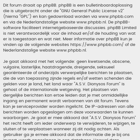
Dit forum draait op phpBB. phpBB is een bulletinboardoplossing
die is uitgebracht onder de “
GNU General Public License v2
”
(hierna “GPL”) en kan gedownload worden via
www.phpbb.com
en via de Nederlandstalige website
www.phpbb.nl
. De phpBB-
software faciliteert internetgebaseerde discussies. phpBB Limited
is niet verantwoordelijk voor de inhoud en/of de houding van wat
er is toegestaan en wat niet. Meer informatie over phpBB kun je
vinden op de volgende websites
https://www.phpbb.com/
of de
Nederlandstalige website
www.phpbb.nl
.
Je gaat akkoord met het volgende: geen kwetsende, obscene,
vulgaire, lasterlijke, haatdragende, dreigende, seksueel
georiënteerde of anderzijds verwerpelijke berichten te plaatsen,
die de van toepassing zijnde regels en/of wetten schenden die
gelden voor je land, het land waar “A.S.V. Dionysos Forum” is
gehost of de internationale wetgeving. Het plaatsen van
dergelijke berichten kan ertoe leiden dat je met onmiddellijke
ingang en permanent wordt verbannen van dit forum. Tevens
kan je serviceprovider worden ingelicht. De IP-adressen van alle
berichten worden opgeslagen om deze voorwaarden te kunnen
waarborgen. Je gaat er mee akkoord dat “A.S.V. Dionysos Forum”
het recht heeft om ieder onderwerp te verwijderen, te wijzigen, te
sluiten of te verplaatsen wanneer zij dit nodig achten. Als
gebruiker ga je ermee akkoord dat de informatie die je bij ons