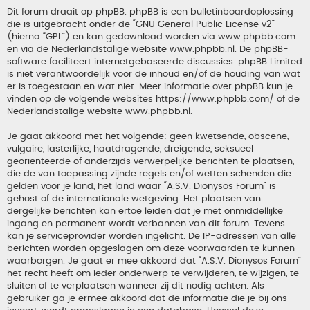
Dit forum draait op phpBB. phpBB is een bulletinboardoplossing
die is uitgebracht onder de “
GNU General Public License v2
”
(hierna “GPL”) en kan gedownload worden via
www.phpbb.com
en via de Nederlandstalige website
www.phpbb.nl
. De phpBB-
software faciliteert internetgebaseerde discussies. phpBB Limited
is niet verantwoordelijk voor de inhoud en/of de houding van wat
er is toegestaan en wat niet. Meer informatie over phpBB kun je
vinden op de volgende websites
https://www.phpbb.com/
of de
Nederlandstalige website
www.phpbb.nl
.
Je gaat akkoord met het volgende: geen kwetsende, obscene,
vulgaire, lasterlijke, haatdragende, dreigende, seksueel
georiënteerde of anderzijds verwerpelijke berichten te plaatsen,
die de van toepassing zijnde regels en/of wetten schenden die
gelden voor je land, het land waar “A.S.V. Dionysos Forum” is
gehost of de internationale wetgeving. Het plaatsen van
dergelijke berichten kan ertoe leiden dat je met onmiddellijke
ingang en permanent wordt verbannen van dit forum. Tevens
kan je serviceprovider worden ingelicht. De IP-adressen van alle
berichten worden opgeslagen om deze voorwaarden te kunnen
waarborgen. Je gaat er mee akkoord dat “A.S.V. Dionysos Forum”
het recht heeft om ieder onderwerp te verwijderen, te wijzigen, te
sluiten of te verplaatsen wanneer zij dit nodig achten. Als
gebruiker ga je ermee akkoord dat de informatie die je bij ons