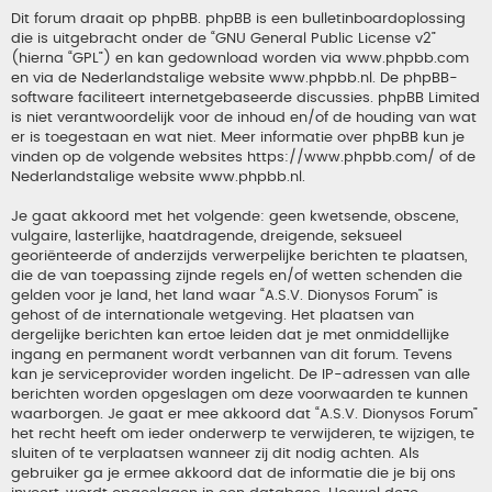
Dit forum draait op phpBB. phpBB is een bulletinboardoplossing
die is uitgebracht onder de “
GNU General Public License v2
”
(hierna “GPL”) en kan gedownload worden via
www.phpbb.com
en via de Nederlandstalige website
www.phpbb.nl
. De phpBB-
software faciliteert internetgebaseerde discussies. phpBB Limited
is niet verantwoordelijk voor de inhoud en/of de houding van wat
er is toegestaan en wat niet. Meer informatie over phpBB kun je
vinden op de volgende websites
https://www.phpbb.com/
of de
Nederlandstalige website
www.phpbb.nl
.
Je gaat akkoord met het volgende: geen kwetsende, obscene,
vulgaire, lasterlijke, haatdragende, dreigende, seksueel
georiënteerde of anderzijds verwerpelijke berichten te plaatsen,
die de van toepassing zijnde regels en/of wetten schenden die
gelden voor je land, het land waar “A.S.V. Dionysos Forum” is
gehost of de internationale wetgeving. Het plaatsen van
dergelijke berichten kan ertoe leiden dat je met onmiddellijke
ingang en permanent wordt verbannen van dit forum. Tevens
kan je serviceprovider worden ingelicht. De IP-adressen van alle
berichten worden opgeslagen om deze voorwaarden te kunnen
waarborgen. Je gaat er mee akkoord dat “A.S.V. Dionysos Forum”
het recht heeft om ieder onderwerp te verwijderen, te wijzigen, te
sluiten of te verplaatsen wanneer zij dit nodig achten. Als
gebruiker ga je ermee akkoord dat de informatie die je bij ons