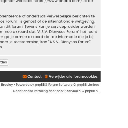
 volgende websites
https://www.phpbb.com/
of de
riënteerde of anderzijds verwerpelijke berichten te
sos Forum” is gehost of de internationale wetgeving.
an dit forum. Tevens kan je serviceprovider worden
 mee akkoord dat “A.S.V. Dionysos Forum” het recht
ker ga je ermee akkoord dat de informatie die je bij
nder je toestemming, kan “A.S.V. Dionysos Forum”
n.
Contact
Verwijder alle forumcookies
n Bradley
• Powered by
phpBB
® Forum Software © phpBB Limited
Nederlandse vertaling door
phpBBservice.nl
&
phpBB.nl
.