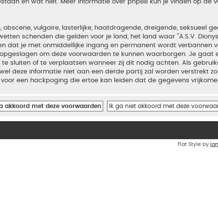
estaan en wat niet. Meer informatie over phpBB kun je vinden op de
bscene, vulgaire, lasterlijke, haatdragende, dreigende, seksueel geo
wetten schenden die gelden voor je land, het land waar “A.S.V. Diony
iden dat je met onmiddellijke ingang en permanent wordt verbannen v
en opgeslagen om deze voorwaarden te kunnen waarborgen. Je gaat er
 te sluiten of te verplaatsen wanneer zij dit nodig achten. Als gebrui
el deze informatie niet aan een derde partij zal worden verstrekt zo
voor een hackpoging die ertoe kan leiden dat de gegevens vrijkome
Flat Style by
Ia