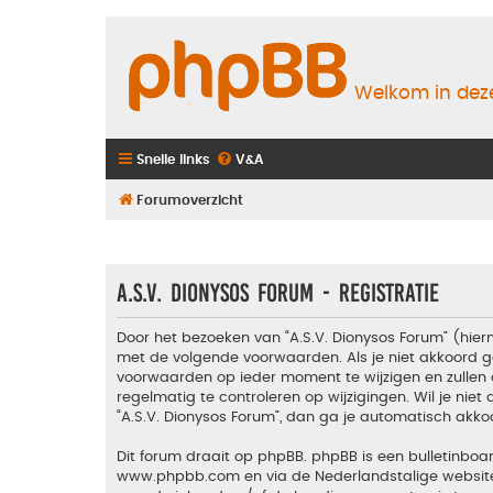
Welkom in deze
Snelle links
V&A
Forumoverzicht
A.S.V. Dionysos Forum - Registratie
Door het bezoeken van “A.S.V. Dionysos Forum” (hiern
met de volgende voorwaarden. Als je niet akkoord g
voorwaarden op ieder moment te wijzigen en zullen 
regelmatig te controleren op wijzigingen. Wil je nie
“A.S.V. Dionysos Forum”, dan ga je automatisch akko
Dit forum draait op phpBB. phpBB is een bulletinboar
www.phpbb.com
en via de Nederlandstalige websi