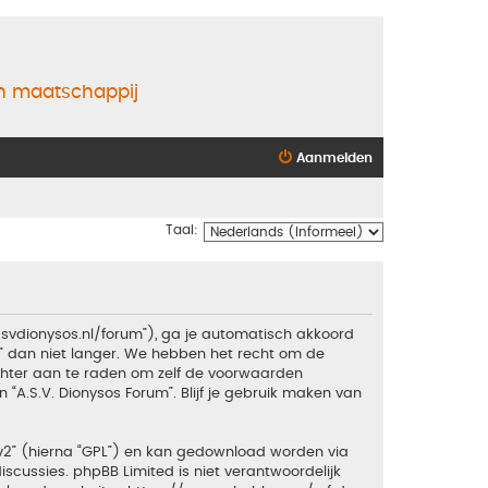
en maatschappij
Aanmelden
Taal:
.asvdionysos.nl/forum”), ga je automatisch akkoord
” dan niet langer. We hebben het recht om de
echter aan te raden om zelf de voorwaarden
 “A.S.V. Dionysos Forum”. Blijf je gebruik maken van
v2
” (hierna “GPL”) en kan gedownload worden via
iscussies. phpBB Limited is niet verantwoordelijk