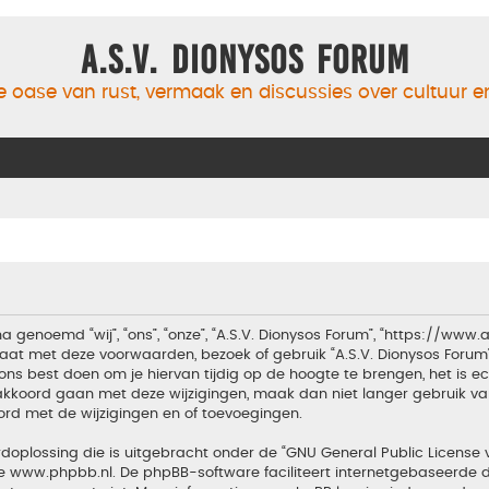
A.S.V. Dionysos Forum
 oase van rust, vermaak en discussies over cultuur 
a genoemd “wij”, “ons”, “onze”, “A.S.V. Dionysos Forum”, “https://www
aat met deze voorwaarden, bezoek of gebruik “A.S.V. Dionysos Forum
ons best doen om je hiervan tijdig op de hoogte te brengen, het is 
t akkoord gaan met deze wijzigingen, maak dan niet langer gebruik van
ord met de wijzigingen en of toevoegingen.
doplossing die is uitgebracht onder de “
GNU General Public License 
te
www.phpbb.nl
. De phpBB-software faciliteert internetgebaseerde d