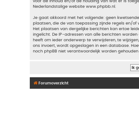
voor de inhoud en/of de houding van wat er is toeg
Nederlandstalige website
www.phpbb.nl
.
Je gaat akkoord met het volgende: geen kwetsende, o
plaatsen, die de van toepassing zijnde regels en/of 
Het plaatsen van dergelijke berichten kan ertoe le
ingelicht. De IP-adressen van alle berichten word
heeft om ieder onderwerp te verwijderen, te wijzigen,
ons invoert, wordt opgeslagen in een database. Hoew
noch phpBB niet verantwoordelijk worden gehouden 
Forumoverzicht