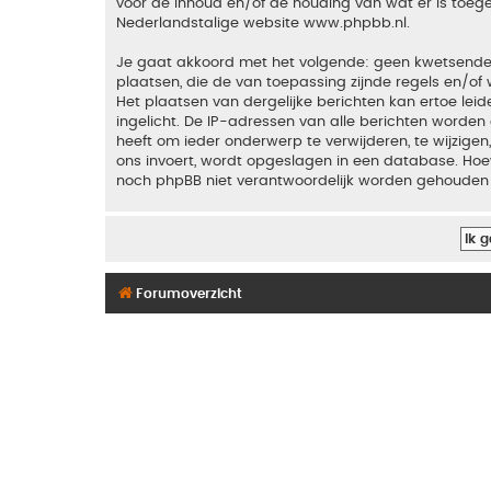
voor de inhoud en/of de houding van wat er is toeg
Nederlandstalige website
www.phpbb.nl
.
Je gaat akkoord met het volgende: geen kwetsende, o
plaatsen, die de van toepassing zijnde regels en/of 
Het plaatsen van dergelijke berichten kan ertoe le
ingelicht. De IP-adressen van alle berichten word
heeft om ieder onderwerp te verwijderen, te wijzigen,
ons invoert, wordt opgeslagen in een database. Hoew
noch phpBB niet verantwoordelijk worden gehouden 
Forumoverzicht