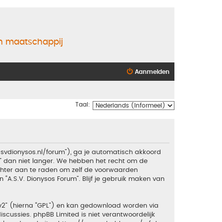
en maatschappij
Aanmelden
Taal:
.asvdionysos.nl/forum”), ga je automatisch akkoord
” dan niet langer. We hebben het recht om de
echter aan te raden om zelf de voorwaarden
 “A.S.V. Dionysos Forum”. Blijf je gebruik maken van
v2
” (hierna “GPL”) en kan gedownload worden via
iscussies. phpBB Limited is niet verantwoordelijk