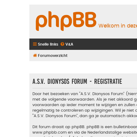
Welkom in deze
Snelle links
V&A
Forumoverzicht
A.S.V. Dionysos Forum - Registratie
Door het bezoeken van “A.S.V. Dionysos Forum” (hiern
met de volgende voorwaarden. Als je niet akkoord g
voorwaarden op ieder moment te wijzigen en zullen 
regelmatig te controleren op wijzigingen. Wil je nie
“A.S.V. Dionysos Forum”, dan ga je automatisch akko
Dit forum draait op phpBB. phpBB is een bulletinboar
www.phpbb.com
en via de Nederlandstalige websi