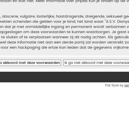
estaan en wat niet. Meer informatie over phpBB kun je vinden op de
bscene, vulgaire, lasterlijke, haatdragende, dreigende, seksueel geo
wetten schenden die gelden voor je land, het land waar “A.S.V. Diony
iden dat je met onmiddellijke ingang en permanent wordt verbannen v
en opgeslagen om deze voorwaarden te kunnen waarborgen. Je gaat er
 te sluiten of te verplaatsen wanneer zij dit nodig achten. Als gebrui
el deze informatie niet aan een derde partij zal worden verstrekt zo
voor een hackpoging die ertoe kan leiden dat de gegevens vrijkome
Flat Style by
Ia