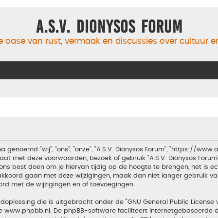
A.S.V. Dionysos Forum
 oase van rust, vermaak en discussies over cultuur 
a genoemd “wij”, “ons”, “onze”, “A.S.V. Dionysos Forum”, “https://www
aat met deze voorwaarden, bezoek of gebruik “A.S.V. Dionysos Forum
ons best doen om je hiervan tijdig op de hoogte te brengen, het is 
t akkoord gaan met deze wijzigingen, maak dan niet langer gebruik van
ord met de wijzigingen en of toevoegingen.
doplossing die is uitgebracht onder de “
GNU General Public License 
te
www.phpbb.nl
. De phpBB-software faciliteert internetgebaseerde d