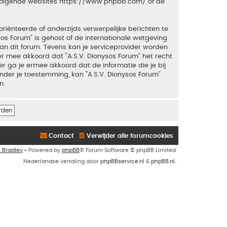
 volgende websites
https://www.phpbb.com/
of de
riënteerde of anderzijds verwerpelijke berichten te
sos Forum” is gehost of de internationale wetgeving.
an dit forum. Tevens kan je serviceprovider worden
 mee akkoord dat “A.S.V. Dionysos Forum” het recht
ker ga je ermee akkoord dat de informatie die je bij
nder je toestemming, kan “A.S.V. Dionysos Forum”
n.
Contact
Verwijder alle forumcookies
n Bradley
• Powered by
phpBB
® Forum Software © phpBB Limited
Nederlandse vertaling door
phpBBservice.nl
&
phpBB.nl
.