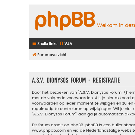
Welkom in deze
Snelle links
V&A
Forumoverzicht
A.S.V. Dionysos Forum - Registratie
Door het bezoeken van “A.S.V. Dionysos Forum” (hiern
met de volgende voorwaarden. Als je niet akkoord g
voorwaarden op ieder moment te wijzigen en zullen 
regelmatig te controleren op wijzigingen. Wil je nie
“A.S.V. Dionysos Forum”, dan ga je automatisch akko
Dit forum draait op phpBB. phpBB is een bulletinboar
www.phpbb.com
en via de Nederlandstalige websi