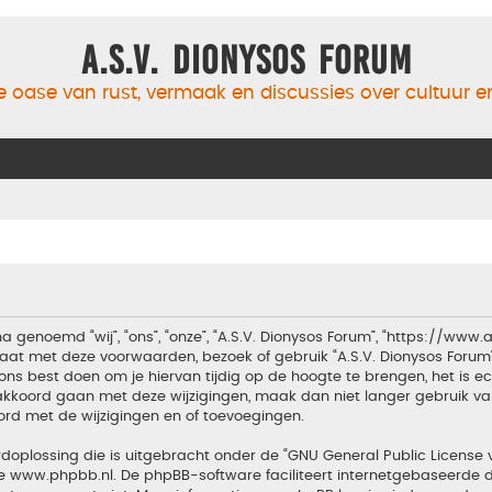
A.S.V. Dionysos Forum
 oase van rust, vermaak en discussies over cultuur 
a genoemd “wij”, “ons”, “onze”, “A.S.V. Dionysos Forum”, “https://www
aat met deze voorwaarden, bezoek of gebruik “A.S.V. Dionysos Forum
ons best doen om je hiervan tijdig op de hoogte te brengen, het is 
t akkoord gaan met deze wijzigingen, maak dan niet langer gebruik van
ord met de wijzigingen en of toevoegingen.
doplossing die is uitgebracht onder de “
GNU General Public License 
te
www.phpbb.nl
. De phpBB-software faciliteert internetgebaseerde d