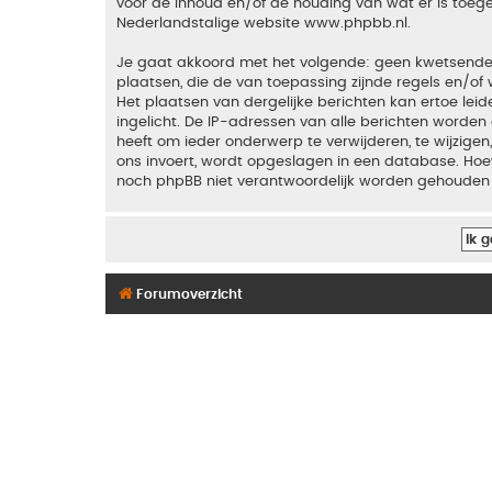
voor de inhoud en/of de houding van wat er is toeg
Nederlandstalige website
www.phpbb.nl
.
Je gaat akkoord met het volgende: geen kwetsende, o
plaatsen, die de van toepassing zijnde regels en/of 
Het plaatsen van dergelijke berichten kan ertoe le
ingelicht. De IP-adressen van alle berichten word
heeft om ieder onderwerp te verwijderen, te wijzigen,
ons invoert, wordt opgeslagen in een database. Hoew
noch phpBB niet verantwoordelijk worden gehouden 
Forumoverzicht