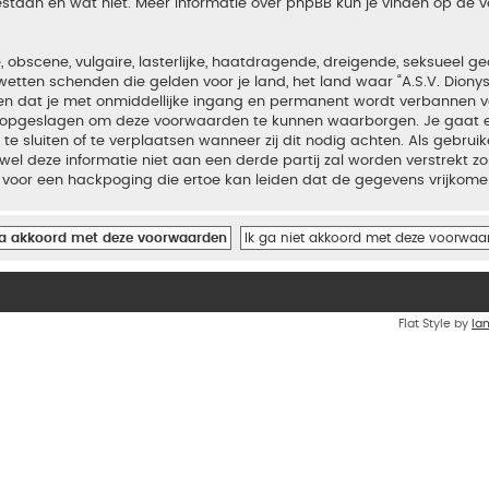
estaan en wat niet. Meer informatie over phpBB kun je vinden op de
bscene, vulgaire, lasterlijke, haatdragende, dreigende, seksueel geo
wetten schenden die gelden voor je land, het land waar “A.S.V. Diony
iden dat je met onmiddellijke ingang en permanent wordt verbannen v
en opgeslagen om deze voorwaarden te kunnen waarborgen. Je gaat er
 te sluiten of te verplaatsen wanneer zij dit nodig achten. Als gebrui
el deze informatie niet aan een derde partij zal worden verstrekt zo
voor een hackpoging die ertoe kan leiden dat de gegevens vrijkome
Flat Style by
Ia