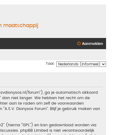
en maatschappij
Aanmelden
Taal:
.asvdionysos.nl/forum”), ga je automatisch akkoord
” dan niet langer. We hebben het recht om de
echter aan te raden om zelf de voorwaarden
 “A.S.V. Dionysos Forum”. Blijf je gebruik maken van
v2
” (hierna “GPL”) en kan gedownload worden via
iscussies. phpBB Limited is niet verantwoordelijk