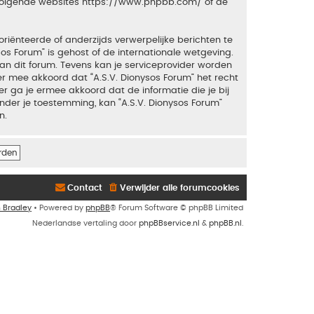
 volgende websites
https://www.phpbb.com/
of de
riënteerde of anderzijds verwerpelijke berichten te
sos Forum” is gehost of de internationale wetgeving.
an dit forum. Tevens kan je serviceprovider worden
 mee akkoord dat “A.S.V. Dionysos Forum” het recht
ker ga je ermee akkoord dat de informatie die je bij
nder je toestemming, kan “A.S.V. Dionysos Forum”
n.
Contact
Verwijder alle forumcookies
n Bradley
• Powered by
phpBB
® Forum Software © phpBB Limited
Nederlandse vertaling door
phpBBservice.nl
&
phpBB.nl
.