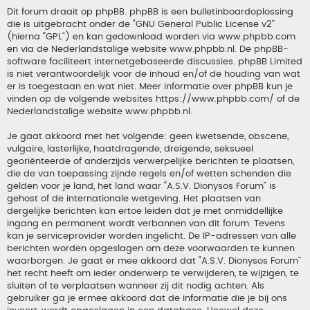
Dit forum draait op phpBB. phpBB is een bulletinboardoplossing
die is uitgebracht onder de “
GNU General Public License v2
”
(hierna “GPL”) en kan gedownload worden via
www.phpbb.com
en via de Nederlandstalige website
www.phpbb.nl
. De phpBB-
software faciliteert internetgebaseerde discussies. phpBB Limited
is niet verantwoordelijk voor de inhoud en/of de houding van wat
er is toegestaan en wat niet. Meer informatie over phpBB kun je
vinden op de volgende websites
https://www.phpbb.com/
of de
Nederlandstalige website
www.phpbb.nl
.
Je gaat akkoord met het volgende: geen kwetsende, obscene,
vulgaire, lasterlijke, haatdragende, dreigende, seksueel
georiënteerde of anderzijds verwerpelijke berichten te plaatsen,
die de van toepassing zijnde regels en/of wetten schenden die
gelden voor je land, het land waar “A.S.V. Dionysos Forum” is
gehost of de internationale wetgeving. Het plaatsen van
dergelijke berichten kan ertoe leiden dat je met onmiddellijke
ingang en permanent wordt verbannen van dit forum. Tevens
kan je serviceprovider worden ingelicht. De IP-adressen van alle
berichten worden opgeslagen om deze voorwaarden te kunnen
waarborgen. Je gaat er mee akkoord dat “A.S.V. Dionysos Forum”
het recht heeft om ieder onderwerp te verwijderen, te wijzigen, te
sluiten of te verplaatsen wanneer zij dit nodig achten. Als
gebruiker ga je ermee akkoord dat de informatie die je bij ons