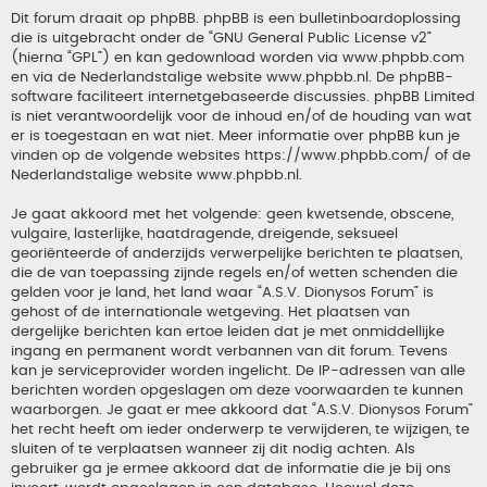
Dit forum draait op phpBB. phpBB is een bulletinboardoplossing
die is uitgebracht onder de “
GNU General Public License v2
”
(hierna “GPL”) en kan gedownload worden via
www.phpbb.com
en via de Nederlandstalige website
www.phpbb.nl
. De phpBB-
software faciliteert internetgebaseerde discussies. phpBB Limited
is niet verantwoordelijk voor de inhoud en/of de houding van wat
er is toegestaan en wat niet. Meer informatie over phpBB kun je
vinden op de volgende websites
https://www.phpbb.com/
of de
Nederlandstalige website
www.phpbb.nl
.
Je gaat akkoord met het volgende: geen kwetsende, obscene,
vulgaire, lasterlijke, haatdragende, dreigende, seksueel
georiënteerde of anderzijds verwerpelijke berichten te plaatsen,
die de van toepassing zijnde regels en/of wetten schenden die
gelden voor je land, het land waar “A.S.V. Dionysos Forum” is
gehost of de internationale wetgeving. Het plaatsen van
dergelijke berichten kan ertoe leiden dat je met onmiddellijke
ingang en permanent wordt verbannen van dit forum. Tevens
kan je serviceprovider worden ingelicht. De IP-adressen van alle
berichten worden opgeslagen om deze voorwaarden te kunnen
waarborgen. Je gaat er mee akkoord dat “A.S.V. Dionysos Forum”
het recht heeft om ieder onderwerp te verwijderen, te wijzigen, te
sluiten of te verplaatsen wanneer zij dit nodig achten. Als
gebruiker ga je ermee akkoord dat de informatie die je bij ons