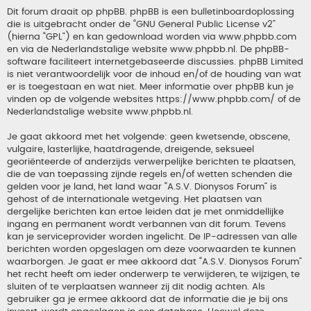
Dit forum draait op phpBB. phpBB is een bulletinboardoplossing
die is uitgebracht onder de “
GNU General Public License v2
”
(hierna “GPL”) en kan gedownload worden via
www.phpbb.com
en via de Nederlandstalige website
www.phpbb.nl
. De phpBB-
software faciliteert internetgebaseerde discussies. phpBB Limited
is niet verantwoordelijk voor de inhoud en/of de houding van wat
er is toegestaan en wat niet. Meer informatie over phpBB kun je
vinden op de volgende websites
https://www.phpbb.com/
of de
Nederlandstalige website
www.phpbb.nl
.
Je gaat akkoord met het volgende: geen kwetsende, obscene,
vulgaire, lasterlijke, haatdragende, dreigende, seksueel
georiënteerde of anderzijds verwerpelijke berichten te plaatsen,
die de van toepassing zijnde regels en/of wetten schenden die
gelden voor je land, het land waar “A.S.V. Dionysos Forum” is
gehost of de internationale wetgeving. Het plaatsen van
dergelijke berichten kan ertoe leiden dat je met onmiddellijke
ingang en permanent wordt verbannen van dit forum. Tevens
kan je serviceprovider worden ingelicht. De IP-adressen van alle
berichten worden opgeslagen om deze voorwaarden te kunnen
waarborgen. Je gaat er mee akkoord dat “A.S.V. Dionysos Forum”
het recht heeft om ieder onderwerp te verwijderen, te wijzigen, te
sluiten of te verplaatsen wanneer zij dit nodig achten. Als
gebruiker ga je ermee akkoord dat de informatie die je bij ons