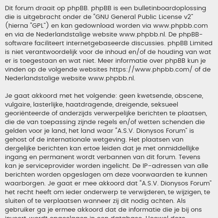
Dit forum draait op phpBB. phpBB is een bulletinboardoplossing
die is uitgebracht onder de “
GNU General Public License v2
”
(hierna “GPL”) en kan gedownload worden via
www.phpbb.com
en via de Nederlandstalige website
www.phpbb.nl
. De phpBB-
software faciliteert internetgebaseerde discussies. phpBB Limited
is niet verantwoordelijk voor de inhoud en/of de houding van wat
er is toegestaan en wat niet. Meer informatie over phpBB kun je
vinden op de volgende websites
https://www.phpbb.com/
of de
Nederlandstalige website
www.phpbb.nl
.
Je gaat akkoord met het volgende: geen kwetsende, obscene,
vulgaire, lasterlijke, haatdragende, dreigende, seksueel
georiënteerde of anderzijds verwerpelijke berichten te plaatsen,
die de van toepassing zijnde regels en/of wetten schenden die
gelden voor je land, het land waar “A.S.V. Dionysos Forum” is
gehost of de internationale wetgeving. Het plaatsen van
dergelijke berichten kan ertoe leiden dat je met onmiddellijke
ingang en permanent wordt verbannen van dit forum. Tevens
kan je serviceprovider worden ingelicht. De IP-adressen van alle
berichten worden opgeslagen om deze voorwaarden te kunnen
waarborgen. Je gaat er mee akkoord dat “A.S.V. Dionysos Forum”
het recht heeft om ieder onderwerp te verwijderen, te wijzigen, te
sluiten of te verplaatsen wanneer zij dit nodig achten. Als
gebruiker ga je ermee akkoord dat de informatie die je bij ons