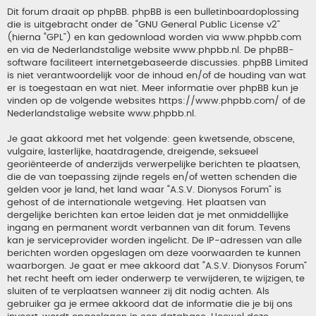
Dit forum draait op phpBB. phpBB is een bulletinboardoplossing
die is uitgebracht onder de “
GNU General Public License v2
”
(hierna “GPL”) en kan gedownload worden via
www.phpbb.com
en via de Nederlandstalige website
www.phpbb.nl
. De phpBB-
software faciliteert internetgebaseerde discussies. phpBB Limited
is niet verantwoordelijk voor de inhoud en/of de houding van wat
er is toegestaan en wat niet. Meer informatie over phpBB kun je
vinden op de volgende websites
https://www.phpbb.com/
of de
Nederlandstalige website
www.phpbb.nl
.
Je gaat akkoord met het volgende: geen kwetsende, obscene,
vulgaire, lasterlijke, haatdragende, dreigende, seksueel
georiënteerde of anderzijds verwerpelijke berichten te plaatsen,
die de van toepassing zijnde regels en/of wetten schenden die
gelden voor je land, het land waar “A.S.V. Dionysos Forum” is
gehost of de internationale wetgeving. Het plaatsen van
dergelijke berichten kan ertoe leiden dat je met onmiddellijke
ingang en permanent wordt verbannen van dit forum. Tevens
kan je serviceprovider worden ingelicht. De IP-adressen van alle
berichten worden opgeslagen om deze voorwaarden te kunnen
waarborgen. Je gaat er mee akkoord dat “A.S.V. Dionysos Forum”
het recht heeft om ieder onderwerp te verwijderen, te wijzigen, te
sluiten of te verplaatsen wanneer zij dit nodig achten. Als
gebruiker ga je ermee akkoord dat de informatie die je bij ons