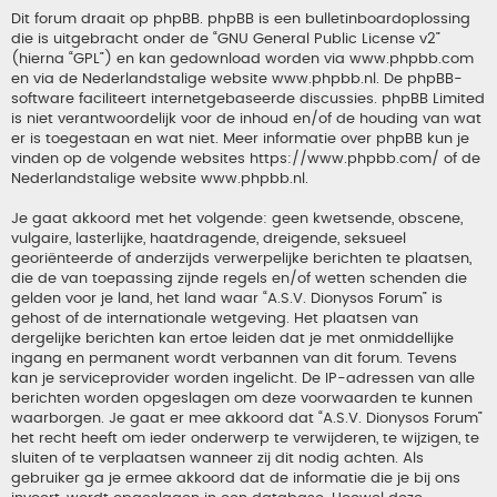
Dit forum draait op phpBB. phpBB is een bulletinboardoplossing
die is uitgebracht onder de “
GNU General Public License v2
”
(hierna “GPL”) en kan gedownload worden via
www.phpbb.com
en via de Nederlandstalige website
www.phpbb.nl
. De phpBB-
software faciliteert internetgebaseerde discussies. phpBB Limited
is niet verantwoordelijk voor de inhoud en/of de houding van wat
er is toegestaan en wat niet. Meer informatie over phpBB kun je
vinden op de volgende websites
https://www.phpbb.com/
of de
Nederlandstalige website
www.phpbb.nl
.
Je gaat akkoord met het volgende: geen kwetsende, obscene,
vulgaire, lasterlijke, haatdragende, dreigende, seksueel
georiënteerde of anderzijds verwerpelijke berichten te plaatsen,
die de van toepassing zijnde regels en/of wetten schenden die
gelden voor je land, het land waar “A.S.V. Dionysos Forum” is
gehost of de internationale wetgeving. Het plaatsen van
dergelijke berichten kan ertoe leiden dat je met onmiddellijke
ingang en permanent wordt verbannen van dit forum. Tevens
kan je serviceprovider worden ingelicht. De IP-adressen van alle
berichten worden opgeslagen om deze voorwaarden te kunnen
waarborgen. Je gaat er mee akkoord dat “A.S.V. Dionysos Forum”
het recht heeft om ieder onderwerp te verwijderen, te wijzigen, te
sluiten of te verplaatsen wanneer zij dit nodig achten. Als
gebruiker ga je ermee akkoord dat de informatie die je bij ons