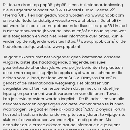
Dit forum draait op phpBB. phpBB is een bulletinboardoplossing
die is uitgebracht onder de “
GNU General Public License v2
”
(hierna “GPL”) en kan gedownload worden via
www.phpbb.com
en via de Nederlandstalige website
www.phpbb.nl
. De phpBB-
software faciliteert internetgebaseerde discussies. phpBB Limited
is niet verantwoordelijk voor de inhoud en/of de houding van wat
er is toegestaan en wat niet. Meer informatie over phpBB kun je
vinden op de volgende websites
https://www.phpbb.com/
of de
Nederlandstalige website
www.phpbb.nl
.
Je gaat akkoord met het volgende: geen kwetsende, obscene,
vulgaire, lasterlijke, haatdragende, dreigende, seksueel
georiënteerde of anderzijds verwerpelijke berichten te plaatsen,
die de van toepassing zijnde regels en/of wetten schenden die
gelden voor je land, het land waar “A.S.V. Dionysos Forum” is
gehost of de internationale wetgeving. Het plaatsen van
dergelijke berichten kan ertoe leiden dat je met onmiddellijke
ingang en permanent wordt verbannen van dit forum. Tevens
kan je serviceprovider worden ingelicht. De IP-adressen van alle
berichten worden opgeslagen om deze voorwaarden te kunnen
waarborgen. Je gaat er mee akkoord dat “A.S.V. Dionysos Forum”
het recht heeft om ieder onderwerp te verwijderen, te wijzigen, te
sluiten of te verplaatsen wanneer zij dit nodig achten. Als
gebruiker ga je ermee akkoord dat de informatie die je bij ons