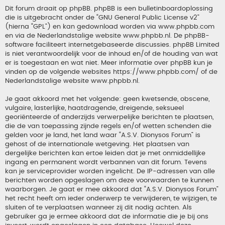
Dit forum draait op phpBB. phpBB is een bulletinboardoplossing
die is uitgebracht onder de “
GNU General Public License v2
”
(hierna “GPL”) en kan gedownload worden via
www.phpbb.com
en via de Nederlandstalige website
www.phpbb.nl
. De phpBB-
software faciliteert internetgebaseerde discussies. phpBB Limited
is niet verantwoordelijk voor de inhoud en/of de houding van wat
er is toegestaan en wat niet. Meer informatie over phpBB kun je
vinden op de volgende websites
https://www.phpbb.com/
of de
Nederlandstalige website
www.phpbb.nl
.
Je gaat akkoord met het volgende: geen kwetsende, obscene,
vulgaire, lasterlijke, haatdragende, dreigende, seksueel
georiënteerde of anderzijds verwerpelijke berichten te plaatsen,
die de van toepassing zijnde regels en/of wetten schenden die
gelden voor je land, het land waar “A.S.V. Dionysos Forum” is
gehost of de internationale wetgeving. Het plaatsen van
dergelijke berichten kan ertoe leiden dat je met onmiddellijke
ingang en permanent wordt verbannen van dit forum. Tevens
kan je serviceprovider worden ingelicht. De IP-adressen van alle
berichten worden opgeslagen om deze voorwaarden te kunnen
waarborgen. Je gaat er mee akkoord dat “A.S.V. Dionysos Forum”
het recht heeft om ieder onderwerp te verwijderen, te wijzigen, te
sluiten of te verplaatsen wanneer zij dit nodig achten. Als
gebruiker ga je ermee akkoord dat de informatie die je bij ons