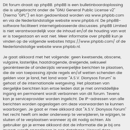
Dit forum draait op phpBB. phpBB is een bulletinboardoplossing
die is uitgebracht onder de “
GNU General Public License v2
”
(hierna “GPL”) en kan gedownload worden via
www.phpbb.com
en via de Nederlandstalige website
www.phpbb.nl
. De phpBB-
software faciliteert internetgebaseerde discussies. phpBB Limited
is niet verantwoordelijk voor de inhoud en/of de houding van wat
er is toegestaan en wat niet. Meer informatie over phpBB kun je
vinden op de volgende websites
https://www.phpbb.com/
of de
Nederlandstalige website
www.phpbb.nl
.
Je gaat akkoord met het volgende: geen kwetsende, obscene,
vulgaire, lasterlijke, haatdragende, dreigende, seksueel
georiënteerde of anderzijds verwerpelijke berichten te plaatsen,
die de van toepassing zijnde regels en/of wetten schenden die
gelden voor je land, het land waar “A.S.V. Dionysos Forum” is
gehost of de internationale wetgeving. Het plaatsen van
dergelijke berichten kan ertoe leiden dat je met onmiddellijke
ingang en permanent wordt verbannen van dit forum. Tevens
kan je serviceprovider worden ingelicht. De IP-adressen van alle
berichten worden opgeslagen om deze voorwaarden te kunnen
waarborgen. Je gaat er mee akkoord dat “A.S.V. Dionysos Forum”
het recht heeft om ieder onderwerp te verwijderen, te wijzigen, te
sluiten of te verplaatsen wanneer zij dit nodig achten. Als
gebruiker ga je ermee akkoord dat de informatie die je bij ons