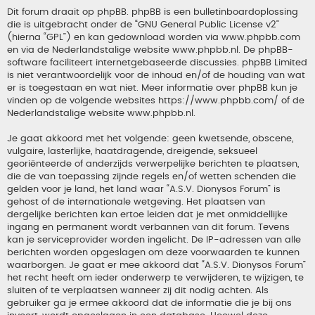
Dit forum draait op phpBB. phpBB is een bulletinboardoplossing
die is uitgebracht onder de “
GNU General Public License v2
”
(hierna “GPL”) en kan gedownload worden via
www.phpbb.com
en via de Nederlandstalige website
www.phpbb.nl
. De phpBB-
software faciliteert internetgebaseerde discussies. phpBB Limited
is niet verantwoordelijk voor de inhoud en/of de houding van wat
er is toegestaan en wat niet. Meer informatie over phpBB kun je
vinden op de volgende websites
https://www.phpbb.com/
of de
Nederlandstalige website
www.phpbb.nl
.
Je gaat akkoord met het volgende: geen kwetsende, obscene,
vulgaire, lasterlijke, haatdragende, dreigende, seksueel
georiënteerde of anderzijds verwerpelijke berichten te plaatsen,
die de van toepassing zijnde regels en/of wetten schenden die
gelden voor je land, het land waar “A.S.V. Dionysos Forum” is
gehost of de internationale wetgeving. Het plaatsen van
dergelijke berichten kan ertoe leiden dat je met onmiddellijke
ingang en permanent wordt verbannen van dit forum. Tevens
kan je serviceprovider worden ingelicht. De IP-adressen van alle
berichten worden opgeslagen om deze voorwaarden te kunnen
waarborgen. Je gaat er mee akkoord dat “A.S.V. Dionysos Forum”
het recht heeft om ieder onderwerp te verwijderen, te wijzigen, te
sluiten of te verplaatsen wanneer zij dit nodig achten. Als
gebruiker ga je ermee akkoord dat de informatie die je bij ons