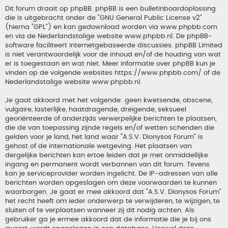
Dit forum draait op phpBB. phpBB is een bulletinboardoplossing
die is uitgebracht onder de “
GNU General Public License v2
”
(hierna “GPL”) en kan gedownload worden via
www.phpbb.com
en via de Nederlandstalige website
www.phpbb.nl
. De phpBB-
software faciliteert internetgebaseerde discussies. phpBB Limited
is niet verantwoordelijk voor de inhoud en/of de houding van wat
er is toegestaan en wat niet. Meer informatie over phpBB kun je
vinden op de volgende websites
https://www.phpbb.com/
of de
Nederlandstalige website
www.phpbb.nl
.
Je gaat akkoord met het volgende: geen kwetsende, obscene,
vulgaire, lasterlijke, haatdragende, dreigende, seksueel
georiënteerde of anderzijds verwerpelijke berichten te plaatsen,
die de van toepassing zijnde regels en/of wetten schenden die
gelden voor je land, het land waar “A.S.V. Dionysos Forum” is
gehost of de internationale wetgeving. Het plaatsen van
dergelijke berichten kan ertoe leiden dat je met onmiddellijke
ingang en permanent wordt verbannen van dit forum. Tevens
kan je serviceprovider worden ingelicht. De IP-adressen van alle
berichten worden opgeslagen om deze voorwaarden te kunnen
waarborgen. Je gaat er mee akkoord dat “A.S.V. Dionysos Forum”
het recht heeft om ieder onderwerp te verwijderen, te wijzigen, te
sluiten of te verplaatsen wanneer zij dit nodig achten. Als
gebruiker ga je ermee akkoord dat de informatie die je bij ons