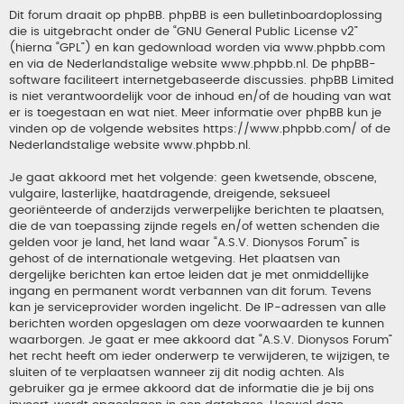
Dit forum draait op phpBB. phpBB is een bulletinboardoplossing
die is uitgebracht onder de “
GNU General Public License v2
”
(hierna “GPL”) en kan gedownload worden via
www.phpbb.com
en via de Nederlandstalige website
www.phpbb.nl
. De phpBB-
software faciliteert internetgebaseerde discussies. phpBB Limited
is niet verantwoordelijk voor de inhoud en/of de houding van wat
er is toegestaan en wat niet. Meer informatie over phpBB kun je
vinden op de volgende websites
https://www.phpbb.com/
of de
Nederlandstalige website
www.phpbb.nl
.
Je gaat akkoord met het volgende: geen kwetsende, obscene,
vulgaire, lasterlijke, haatdragende, dreigende, seksueel
georiënteerde of anderzijds verwerpelijke berichten te plaatsen,
die de van toepassing zijnde regels en/of wetten schenden die
gelden voor je land, het land waar “A.S.V. Dionysos Forum” is
gehost of de internationale wetgeving. Het plaatsen van
dergelijke berichten kan ertoe leiden dat je met onmiddellijke
ingang en permanent wordt verbannen van dit forum. Tevens
kan je serviceprovider worden ingelicht. De IP-adressen van alle
berichten worden opgeslagen om deze voorwaarden te kunnen
waarborgen. Je gaat er mee akkoord dat “A.S.V. Dionysos Forum”
het recht heeft om ieder onderwerp te verwijderen, te wijzigen, te
sluiten of te verplaatsen wanneer zij dit nodig achten. Als
gebruiker ga je ermee akkoord dat de informatie die je bij ons