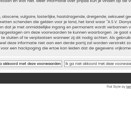
estaan en wat niet. Meer informatie over phpBB kun je vinden op de
bscene, vulgaire, lasterlijke, haatdragende, dreigende, seksueel geo
wetten schenden die gelden voor je land, het land waar “A.S.V. Diony
iden dat je met onmiddellijke ingang en permanent wordt verbannen v
en opgeslagen om deze voorwaarden te kunnen waarborgen. Je gaat er
 te sluiten of te verplaatsen wanneer zij dit nodig achten. Als gebrui
el deze informatie niet aan een derde partij zal worden verstrekt zo
voor een hackpoging die ertoe kan leiden dat de gegevens vrijkome
Flat Style by
Ia