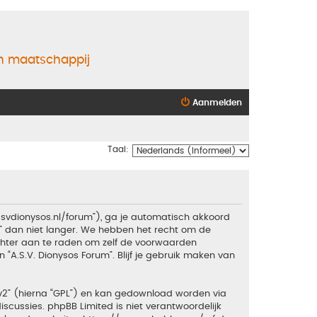
en maatschappij
Aanmelden
Taal:
.asvdionysos.nl/forum”), ga je automatisch akkoord
” dan niet langer. We hebben het recht om de
echter aan te raden om zelf de voorwaarden
 “A.S.V. Dionysos Forum”. Blijf je gebruik maken van
v2
” (hierna “GPL”) en kan gedownload worden via
iscussies. phpBB Limited is niet verantwoordelijk