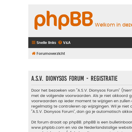
Welkom in deze
Snelle links
V&A
Forumoverzicht
A.S.V. Dionysos Forum - Registratie
Door het bezoeken van “A.S.V. Dionysos Forum” (hiern
met de volgende voorwaarden. Als je niet akkoord g
voorwaarden op ieder moment te wijzigen en zullen 
regelmatig te controleren op wijzigingen. Wil je nie
“A.S.V. Dionysos Forum”, dan ga je automatisch akko
Dit forum draait op phpBB. phpBB is een bulletinboar
www.phpbb.com
en via de Nederlandstalige websi