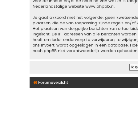
voor de inhoud en/of de houding van wat er is toeg
Nederlandstalige website
www.phpbb.nl
.
Je gaat akkoord met het volgende: geen kwetsende, o
plaatsen, die de van toepassing zijnde regels en/of 
Het plaatsen van dergelijke berichten kan ertoe le
ingelicht. De IP-adressen van alle berichten word
heeft om ieder onderwerp te verwijderen, te wijzigen,
ons invoert, wordt opgeslagen in een database. Hoew
noch phpBB niet verantwoordelijk worden gehouden 
Forumoverzicht