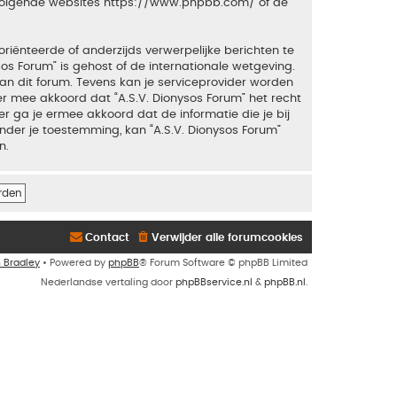
 volgende websites
https://www.phpbb.com/
of de
riënteerde of anderzijds verwerpelijke berichten te
sos Forum” is gehost of de internationale wetgeving.
an dit forum. Tevens kan je serviceprovider worden
 mee akkoord dat “A.S.V. Dionysos Forum” het recht
ker ga je ermee akkoord dat de informatie die je bij
nder je toestemming, kan “A.S.V. Dionysos Forum”
n.
Contact
Verwijder alle forumcookies
n Bradley
• Powered by
phpBB
® Forum Software © phpBB Limited
Nederlandse vertaling door
phpBBservice.nl
&
phpBB.nl
.