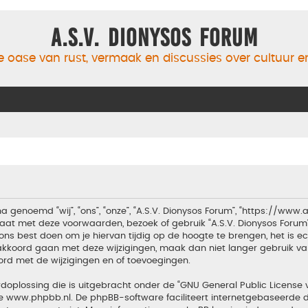
A.S.V. Dionysos Forum
 oase van rust, vermaak en discussies over cultuur 
a genoemd “wij”, “ons”, “onze”, “A.S.V. Dionysos Forum”, “https://www
aat met deze voorwaarden, bezoek of gebruik “A.S.V. Dionysos Forum
ons best doen om je hiervan tijdig op de hoogte te brengen, het is 
t akkoord gaan met deze wijzigingen, maak dan niet langer gebruik van
ord met de wijzigingen en of toevoegingen.
doplossing die is uitgebracht onder de “
GNU General Public License 
te
www.phpbb.nl
. De phpBB-software faciliteert internetgebaseerde d