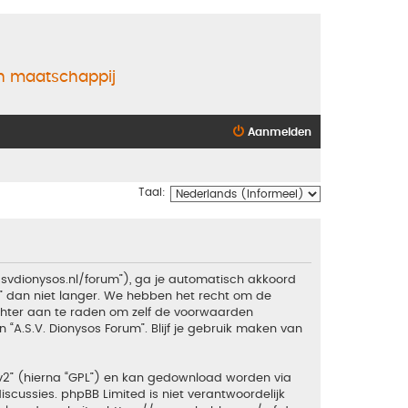
en maatschappij
Aanmelden
Taal:
.asvdionysos.nl/forum”), ga je automatisch akkoord
” dan niet langer. We hebben het recht om de
echter aan te raden om zelf de voorwaarden
 “A.S.V. Dionysos Forum”. Blijf je gebruik maken van
v2
” (hierna “GPL”) en kan gedownload worden via
iscussies. phpBB Limited is niet verantwoordelijk