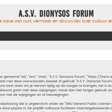
A.S.V. Dionysos Forum
 oase van rust, vermaak en discussies over cultuur 
a genoemd “wij”, “ons”, “onze”, “A.S.V. Dionysos Forum”, “https://www
aat met deze voorwaarden, bezoek of gebruik “A.S.V. Dionysos Forum
ons best doen om je hiervan tijdig op de hoogte te brengen, het is 
t akkoord gaan met deze wijzigingen, maak dan niet langer gebruik van
ord met de wijzigingen en of toevoegingen.
doplossing die is uitgebracht onder de “
GNU General Public License 
te
www.phpbb.nl
. De phpBB-software faciliteert internetgebaseerde d