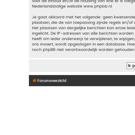
voor de inhoud en/of de houding van wat er is toeg
Nederlandstalige website
www.phpbb.nl
.
Je gaat akkoord met het volgende: geen kwetsende, o
plaatsen, die de van toepassing zijnde regels en/of 
Het plaatsen van dergelijke berichten kan ertoe le
ingelicht. De IP-adressen van alle berichten word
heeft om ieder onderwerp te verwijderen, te wijzigen,
ons invoert, wordt opgeslagen in een database. Hoew
noch phpBB niet verantwoordelijk worden gehouden 
Forumoverzicht