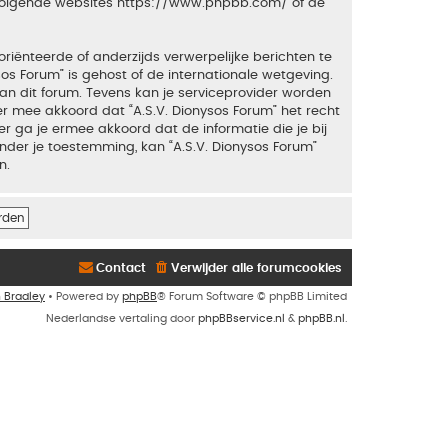
 volgende websites
https://www.phpbb.com/
of de
riënteerde of anderzijds verwerpelijke berichten te
sos Forum” is gehost of de internationale wetgeving.
an dit forum. Tevens kan je serviceprovider worden
 mee akkoord dat “A.S.V. Dionysos Forum” het recht
ker ga je ermee akkoord dat de informatie die je bij
nder je toestemming, kan “A.S.V. Dionysos Forum”
n.
Contact
Verwijder alle forumcookies
n Bradley
• Powered by
phpBB
® Forum Software © phpBB Limited
Nederlandse vertaling door
phpBBservice.nl
&
phpBB.nl
.