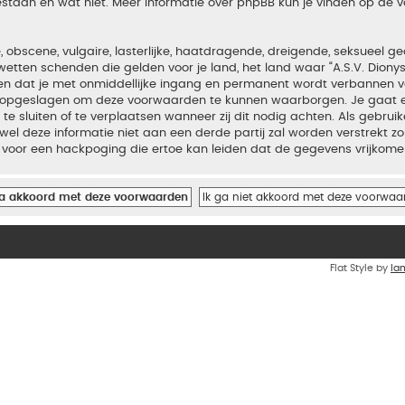
estaan en wat niet. Meer informatie over phpBB kun je vinden op de
bscene, vulgaire, lasterlijke, haatdragende, dreigende, seksueel geo
wetten schenden die gelden voor je land, het land waar “A.S.V. Diony
iden dat je met onmiddellijke ingang en permanent wordt verbannen v
en opgeslagen om deze voorwaarden te kunnen waarborgen. Je gaat er
 te sluiten of te verplaatsen wanneer zij dit nodig achten. Als gebrui
el deze informatie niet aan een derde partij zal worden verstrekt zo
voor een hackpoging die ertoe kan leiden dat de gegevens vrijkome
Flat Style by
Ia