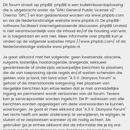
Dit forum draait op phpBB. phpBB is een bulletinboardoplossing
die is uitgebracht onder de “
GNU General Public License v2
”
(hierna “GPL”) en kan gedownload worden via
www.phpbb.com
en via de Nederlandstalige website
www.phpbb.nl
. De phpBB-
software faciliteert internetgebaseerde discussies. phpBB Limited
is niet verantwoordelijk voor de inhoud en/of de houding van wat
er is toegestaan en wat niet. Meer informatie over phpBB kun je
vinden op de volgende websites
https://www.phpbb.com/
of de
Nederlandstalige website
www.phpbb.nl
.
Je gaat akkoord met het volgende: geen kwetsende, obscene,
vulgaire, lasterlijke, haatdragende, dreigende, seksueel
georiënteerde of anderzijds verwerpelijke berichten te plaatsen,
die de van toepassing zijnde regels en/of wetten schenden die
gelden voor je land, het land waar “A.S.V. Dionysos Forum” is
gehost of de internationale wetgeving. Het plaatsen van
dergelijke berichten kan ertoe leiden dat je met onmiddellijke
ingang en permanent wordt verbannen van dit forum. Tevens
kan je serviceprovider worden ingelicht. De IP-adressen van alle
berichten worden opgeslagen om deze voorwaarden te kunnen
waarborgen. Je gaat er mee akkoord dat “A.S.V. Dionysos Forum”
het recht heeft om ieder onderwerp te verwijderen, te wijzigen, te
sluiten of te verplaatsen wanneer zij dit nodig achten. Als
gebruiker ga je ermee akkoord dat de informatie die je bij ons