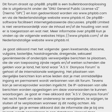
Dit forum draait op phpBB. phpBB is een bulletinboardoplossing
die is uitgebracht onder de “
GNU General Public License v2
”
(hierna “GPL”) en kan gedownload worden via
www.phpbb.com
en via de Nederlandstalige website
www.phpbb.nl
. De phpBB-
software faciliteert internetgebaseerde discussies. phpBB Limited
is niet verantwoordelijk voor de inhoud en/of de houding van wat
er is toegestaan en wat niet. Meer informatie over phpBB kun je
vinden op de volgende websites
https://www.phpbb.com/
of de
Nederlandstalige website
www.phpbb.nl
.
Je gaat akkoord met het volgende: geen kwetsende, obscene,
vulgaire, lasterlijke, haatdragende, dreigende, seksueel
georiënteerde of anderzijds verwerpelijke berichten te plaatsen,
die de van toepassing zijnde regels en/of wetten schenden die
gelden voor je land, het land waar “A.S.V. Dionysos Forum” is
gehost of de internationale wetgeving. Het plaatsen van
dergelijke berichten kan ertoe leiden dat je met onmiddellijke
ingang en permanent wordt verbannen van dit forum. Tevens
kan je serviceprovider worden ingelicht. De IP-adressen van alle
berichten worden opgeslagen om deze voorwaarden te kunnen
waarborgen. Je gaat er mee akkoord dat “A.S.V. Dionysos Forum”
het recht heeft om ieder onderwerp te verwijderen, te wijzigen, te
sluiten of te verplaatsen wanneer zij dit nodig achten. Als
gebruiker ga je ermee akkoord dat de informatie die je bij ons