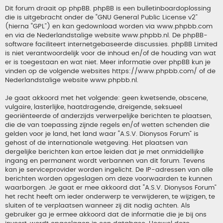
Dit forum draait op phpBB. phpBB is een bulletinboardoplossing
die is uitgebracht onder de “
GNU General Public License v2
”
(hierna “GPL”) en kan gedownload worden via
www.phpbb.com
en via de Nederlandstalige website
www.phpbb.nl
. De phpBB-
software faciliteert internetgebaseerde discussies. phpBB Limited
is niet verantwoordelijk voor de inhoud en/of de houding van wat
er is toegestaan en wat niet. Meer informatie over phpBB kun je
vinden op de volgende websites
https://www.phpbb.com/
of de
Nederlandstalige website
www.phpbb.nl
.
Je gaat akkoord met het volgende: geen kwetsende, obscene,
vulgaire, lasterlijke, haatdragende, dreigende, seksueel
georiënteerde of anderzijds verwerpelijke berichten te plaatsen,
die de van toepassing zijnde regels en/of wetten schenden die
gelden voor je land, het land waar “A.S.V. Dionysos Forum” is
gehost of de internationale wetgeving. Het plaatsen van
dergelijke berichten kan ertoe leiden dat je met onmiddellijke
ingang en permanent wordt verbannen van dit forum. Tevens
kan je serviceprovider worden ingelicht. De IP-adressen van alle
berichten worden opgeslagen om deze voorwaarden te kunnen
waarborgen. Je gaat er mee akkoord dat “A.S.V. Dionysos Forum”
het recht heeft om ieder onderwerp te verwijderen, te wijzigen, te
sluiten of te verplaatsen wanneer zij dit nodig achten. Als
gebruiker ga je ermee akkoord dat de informatie die je bij ons