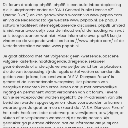
Dit forum draait op phpBB. phpBB is een bulletinboardoplossing
die is uitgebracht onder de “
GNU General Public License v2
”
(hierna “GPL”) en kan gedownload worden via
www.phpbb.com
en via de Nederlandstalige website
www.phpbb.nl
. De phpBB-
software faciliteert internetgebaseerde discussies. phpBB Limited
is niet verantwoordelijk voor de inhoud en/of de houding van wat
er is toegestaan en wat niet. Meer informatie over phpBB kun je
vinden op de volgende websites
https://www.phpbb.com/
of de
Nederlandstalige website
www.phpbb.nl
.
Je gaat akkoord met het volgende: geen kwetsende, obscene,
vulgaire, lasterlijke, haatdragende, dreigende, seksueel
georiënteerde of anderzijds verwerpelijke berichten te plaatsen,
die de van toepassing zijnde regels en/of wetten schenden die
gelden voor je land, het land waar “A.S.V. Dionysos Forum” is
gehost of de internationale wetgeving. Het plaatsen van
dergelijke berichten kan ertoe leiden dat je met onmiddellijke
ingang en permanent wordt verbannen van dit forum. Tevens
kan je serviceprovider worden ingelicht. De IP-adressen van alle
berichten worden opgeslagen om deze voorwaarden te kunnen
waarborgen. Je gaat er mee akkoord dat “A.S.V. Dionysos Forum”
het recht heeft om ieder onderwerp te verwijderen, te wijzigen, te
sluiten of te verplaatsen wanneer zij dit nodig achten. Als
gebruiker ga je ermee akkoord dat de informatie die je bij ons