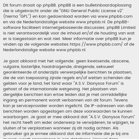
Dit forum draait op phpBB. phpBB is een bulletinboardoplossing
die is uitgebracht onder de “
GNU General Public License v2
”
(hierna “GPL”) en kan gedownload worden via
www.phpbb.com
en via de Nederlandstalige website
www.phpbb.nl
. De phpBB-
software faciliteert internetgebaseerde discussies. phpBB Limited
is niet verantwoordelijk voor de inhoud en/of de houding van wat
er is toegestaan en wat niet. Meer informatie over phpBB kun je
vinden op de volgende websites
https://www.phpbb.com/
of de
Nederlandstalige website
www.phpbb.nl
.
Je gaat akkoord met het volgende: geen kwetsende, obscene,
vulgaire, lasterlijke, haatdragende, dreigende, seksueel
georiënteerde of anderzijds verwerpelijke berichten te plaatsen,
die de van toepassing zijnde regels en/of wetten schenden die
gelden voor je land, het land waar “A.S.V. Dionysos Forum” is
gehost of de internationale wetgeving. Het plaatsen van
dergelijke berichten kan ertoe leiden dat je met onmiddellijke
ingang en permanent wordt verbannen van dit forum. Tevens
kan je serviceprovider worden ingelicht. De IP-adressen van alle
berichten worden opgeslagen om deze voorwaarden te kunnen
waarborgen. Je gaat er mee akkoord dat “A.S.V. Dionysos Forum”
het recht heeft om ieder onderwerp te verwijderen, te wijzigen, te
sluiten of te verplaatsen wanneer zij dit nodig achten. Als
gebruiker ga je ermee akkoord dat de informatie die je bij ons